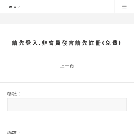
TWGP
請先登入.非會員發言請先註冊(免費)
上一頁
帳號：
密碼：