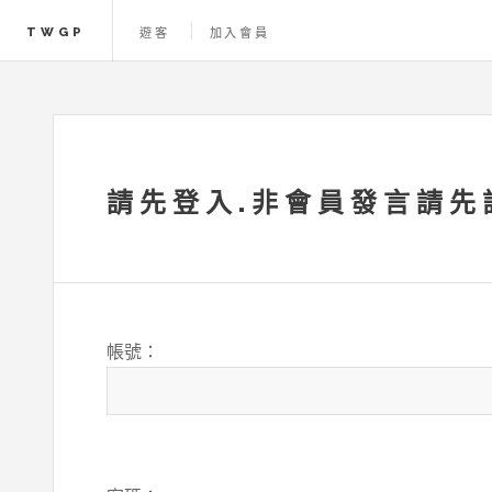
TWGP
遊客
加入會員
請先登入.非會員發言請先
帳號：