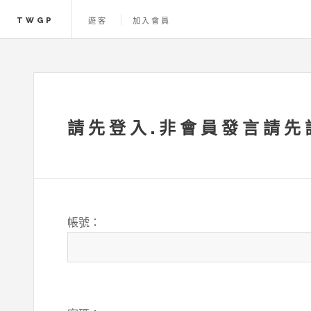
TWGP
遊客
加入會員
請先登入.非會員發言請先
帳號：