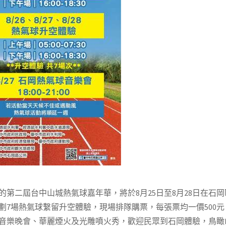
的第二屆台中山城熱氣球嘉年華，將於8月25日至8月28日在
劃7場熱氣球繫留升空體驗，現場排隊購票，每張票均一價500元
音樂晚會、華麗煙火及光雕噴火秀，歡迎民眾到石岡體驗，鳥瞰