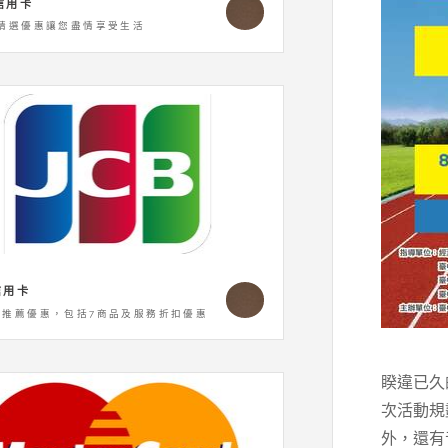
信用卡
卡精選優惠讓您盡情享受生活
信用卡
新推薦優惠，包括7商品及服務折扣優惠
睽違已久
次活動規
外，還有