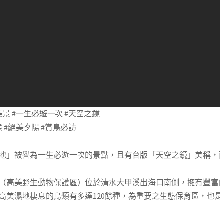
美景 #一生必遊一次 #天空之鏡
 #絕美夕陽 #賞鳥必訪
地」被譽為一生必遊一次的景點，且有台版「天空之鏡」美稱，
（高美野生動物保護區）位於清水大甲溪出海口南側，擁有豐富
高美濕地棲息的鳥類有多達120餘種，為重要之生態保育區，也