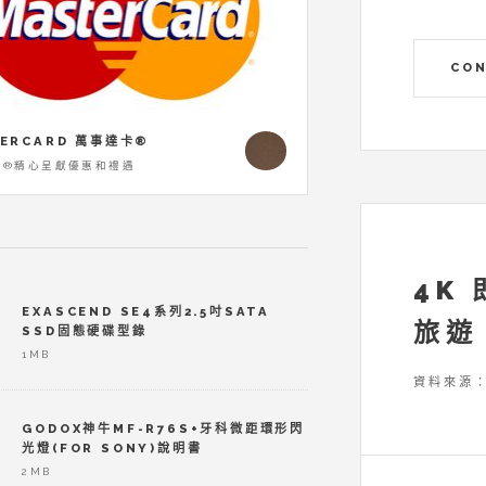
CON
ERCARD 萬事達卡®
卡®精心呈獻優惠和禮遇
4K
EXASCEND SE4系列2.5吋SATA
旅遊
SSD固態硬碟型錄
1MB
資料來源
GODOX神牛MF-R76S+牙科微距環形閃
光燈(FOR SONY)說明書
2MB