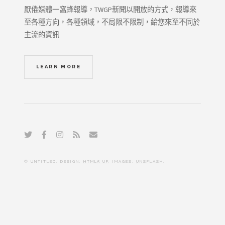
厭倦媒體一窩蜂報導，TWGP新聞以開放的方式，報導來
至各種方向，各種領域，不局限不限制，給您來至不同於
主流的資訊
LEARN MORE
© UNTITLED. DESIGN:
HTML5 UP
. IMAGES:
UNSPLASH
.