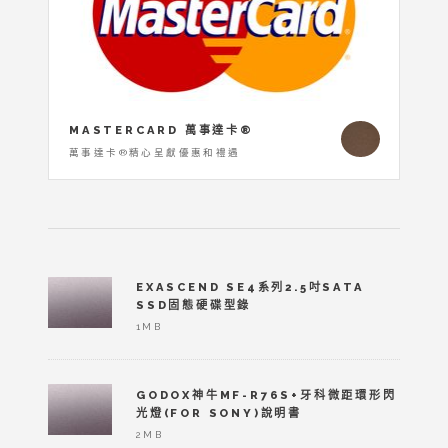
MASTERCARD 萬事達卡®
萬事達卡®精心呈獻優惠和禮遇
EXASCEND SE4系列2.5吋SATA
SSD固態硬碟型錄
1MB
GODOX神牛MF-R76S+牙科微距環形閃
光燈(FOR SONY)說明書
2MB