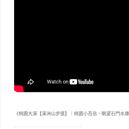
《桃園大溪【溪洲山步道】｜桃園小百岳、眺望石門水庫