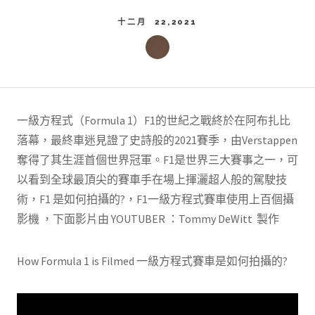
十二月 22,2021
一級方程式（Formula 1）F1的世紀之戰終於在阿布扎比
落幕，最終車迷見證了史詩般的2021賽季，由Verstappen
奪得了其生涯首個世界冠軍。F1是世界三大賽事之一，可
以看到全球最頂尖的賽車手在場上揮灑超人般的駕駛技
術，F1 是如何拍攝的?，F1一級方程式賽車使用上百個攝
影機 ，下面影片由 YOUTUBER ：Tommy DeWitt 製作
How Formula 1 is Filmed 一級方程式賽車是如何拍攝的?